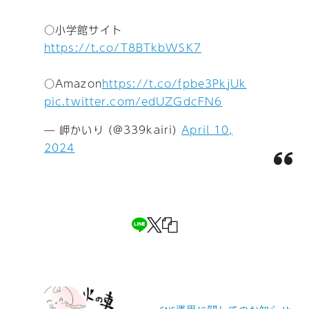
○小学館サイト
https://t.co/T8BTkbWSK7
○Amazon
https://t.co/fpbe3PkjUk
pic.twitter.com/edUZGdcFN6
— 岬かいり (@339kairi)
April 10,
2024
投
稿