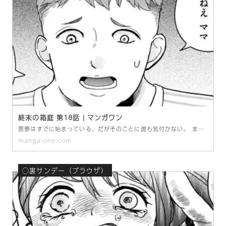
終末の箱庭 第18話 | マンガワン
悪夢はすでに始まっている、だがそのことに誰も気付かない。 まともじゃないこの世界の中では、正義も善意も意味を失う。 行き着く先は誰もが笑顔の絶望郷。 もう、この終末の箱庭に逃げ場はない。 3300万PV「笑顔の世界」の岬かいりが描く、予想不能のオムニバスディストピアホラー。 岬かいり
manga-one.com
◯裏サンデー（ブラウザ）