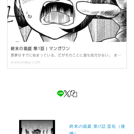
終末の箱庭 第1話 | マンガワン
悪夢はすでに始まっている、だがそのことに誰も気付かない。 まともじゃないこの世界の中では、正義も善意も意味を失う。 行き着く先は誰もが笑顔の絶望郷。 もう、この終末の箱庭に逃げ場はない。 3300万PV「笑顔の世界」の岬かいりが描く、予想不能のオムニバスディストピアホラー。 岬かいり
urasunday.com
投
稿
終末の箱庭 第17話 蛮化（後
編）