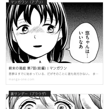
マンガワン（アプリ）
終末の箱庭 第7話(前編) | マンガワン
悪夢はすでに始まっている、だがそのことに誰も気付かない。 まともじゃないこの世界の中では、正義も善意も意味を失う。 行き着く先は誰もが笑顔の絶望郷。 もう、この終末の箱庭に逃げ場はない。 3300万PV「笑顔の世界」の岬かいりが描く、予想不能のオムニバスディストピアホラー。 岬かいり
manga-one.com
裏サンデー（ブラウザ）