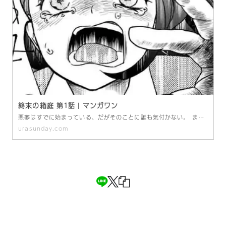
終末の箱庭 第1話 | マンガワン
悪夢はすでに始まっている、だがそのことに誰も気付かない。 まともじゃないこの世界の中では、正義も善意も意味を失う。 行き着く先は誰もが笑顔の絶望郷。 もう、この終末の箱庭に逃げ場はない。 3300万PV「笑顔の世界」の岬かいりが描く、予想不能のオムニバスディストピアホラー。 岬かいり
urasunday.com
投